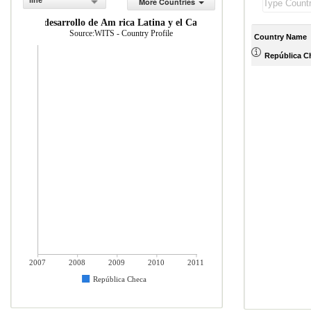
line
More Countries
om as en desarrollo de Am rica Latina y el Caribe (% del total de merca
Source:WITS - Country Profile
Country Name
República C
2007
2008
2009
2010
2011
República Checa