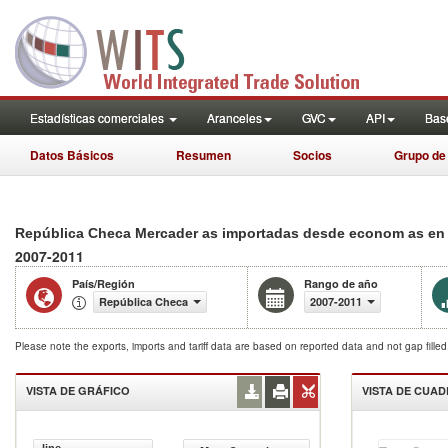
Estadísticas comerciales
Aranceles
GVC
API
Base
Datos Básicos
Resumen
Socios
Grupo de
República Checa Mercader as importadas desde econom as en de
2007-2011
País/Región
Rango de año
República Checa
2007-2011
Please note the exports, imports and tariff data are based on reported data and not gap fille
VISTA DE GRÁFICO
VISTA DE CUA