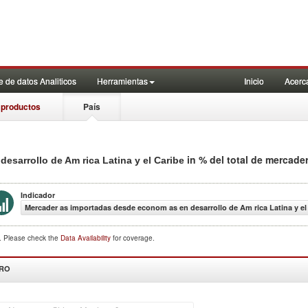
 de datos Analiticos
Herramientas
Inicio
Acerc
 productos
País
in % del total de mercade
sarrollo de Am rica Latina y el Caribe
Indicador
Mercader as importadas desde econom as en desarrollo de Am rica Latina y el 
d. Please check the
Data Availability
for coverage.
DRO