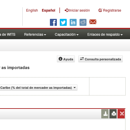
|
English
Español
Iniciar sesión
Registrarse
a de WITS
Referencias
Capacitación
Enlaces de respaldo
Ayuda
Consulta personalizada
r as importadas
Caribe (% del total de mercader as importadas)