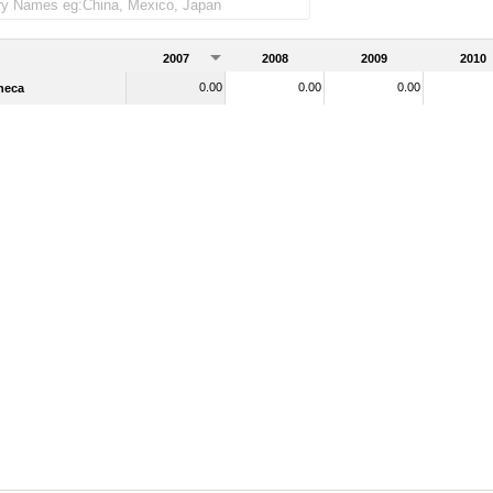
der as importadas)
2007
2008
2009
2010
0.00
0.00
0.00
heca