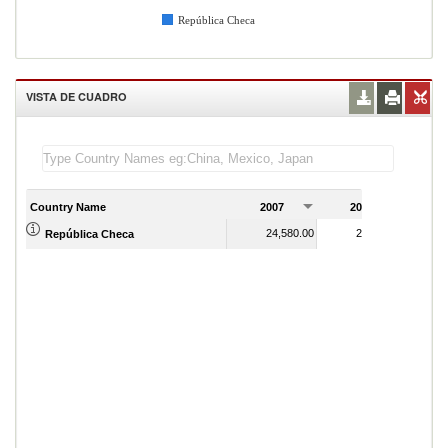
República Checa
VISTA DE CUADRO
Country Name
2007
2008
2
24,580.00
26,230.00
República Checa