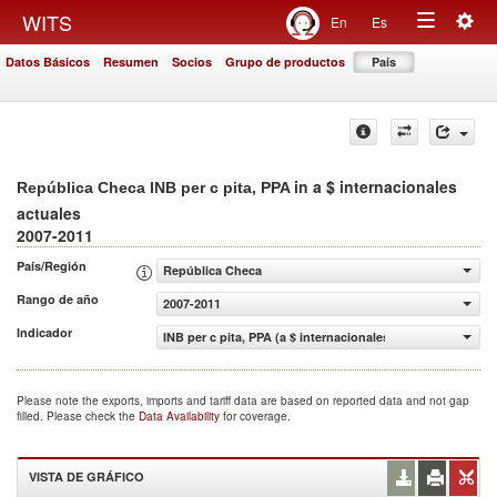
Togg
WITS
En
Es
Toggle
navig
Datos Básicos
Resumen
Socios
Grupo de productos
País
navigation
in a $ internacionales
República Checa INB per c pita, PPA
actuales
2007-2011
País/Región
República Checa
Rango de año
2007-2011
Indicador
INB per c pita, PPA (a $ internacionales actuales)
Please note the exports, imports and tariff data are based on reported data and not gap
filled. Please check the
Data Availability
for coverage.
VISTA DE GRÁFICO