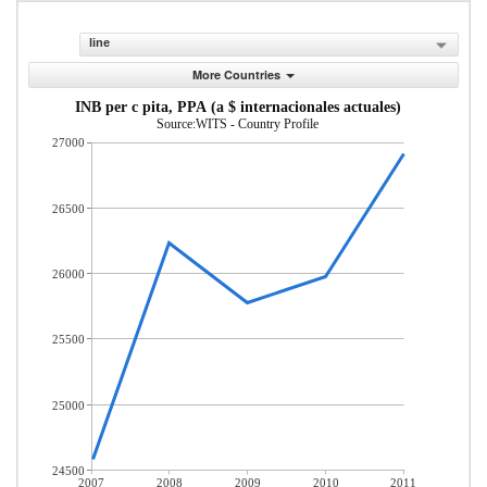
line
More Countries
INB per c pita, PPA (a $ internacionales actuales)
Source:WITS - Country Profile
27000
26500
26000
25500
25000
24500
2007
2008
2009
2010
2011