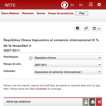
Togg
WITS
En
Es
Toggle
navig
Datos Básicos
Resumen
Socios
Grupo de productos
País
navigation
in %
República Checa Impuestos al comercio internacional
de la recaudaci n
2007-2011
País/Región
República Checa
Rango de año
2007-2011
Indicador
Impuestos al comercio internacional (% de la recaudaci n
Please note the exports, imports and tariff data are based on reported data and not gap
filled. Please check the
Data Availability
for coverage.
VISTA DE GRÁFICO