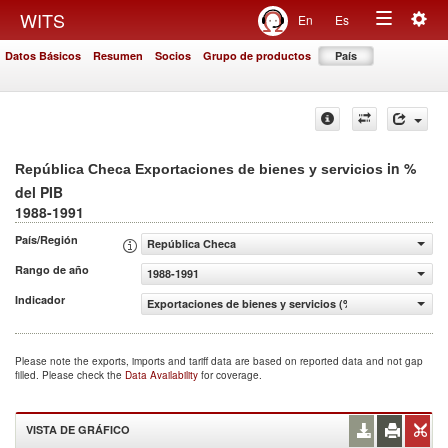
Togg
WITS
En
Es
Toggle
navig
Datos Básicos
Resumen
Socios
Grupo de productos
País
navigation
in %
República Checa Exportaciones de bienes y servicios
del PIB
1988-1991
País/Región
República Checa
Rango de año
1988-1991
Indicador
Exportaciones de bienes y servicios (% del PIB)
Please note the exports, imports and tariff data are based on reported data and not gap
filled. Please check the
Data Availability
for coverage.
VISTA DE GRÁFICO