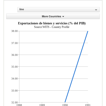
line
More Countries
Exportaciones de bienes y servicios (% del PIB)
Source:WITS - Country Profile
38.00
37.00
36.00
35.00
34.00
33.00
32.00
1988
1989
1990
1991