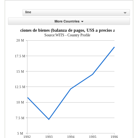
line
More Countries
Exportaciones de bienes (balanza de pagos, US$ a precios actuales)
Source:WITS - Country Profile
20 M
17.5 M
15 M
12.5 M
10 M
7.5 M
5 M
1992
1993
1994
1995
1996