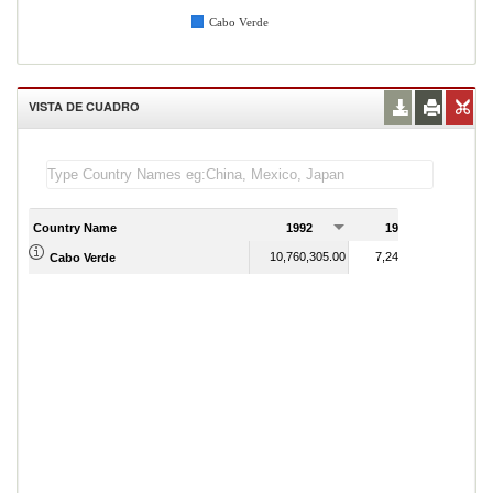
Cabo Verde
VISTA DE CUADRO
Country Name
1992
1993
1
10,760,305.00
7,242,628.00
Cabo Verde