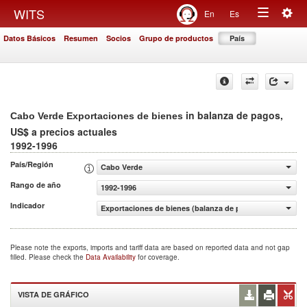
Togg
WITS
En
Es
Toggle
navig
Datos Básicos
Resumen
Socios
Grupo de productos
País
navigation
in balanza de pagos,
Cabo Verde Exportaciones de bienes
US$ a precios actuales
1992-1996
País/Región
Cabo Verde
Rango de año
1992-1996
Indicador
Exportaciones de bienes (balanza de pagos, US$ a precio
Please note the exports, imports and tariff data are based on reported data and not gap
filled. Please check the
Data Availability
for coverage.
VISTA DE GRÁFICO