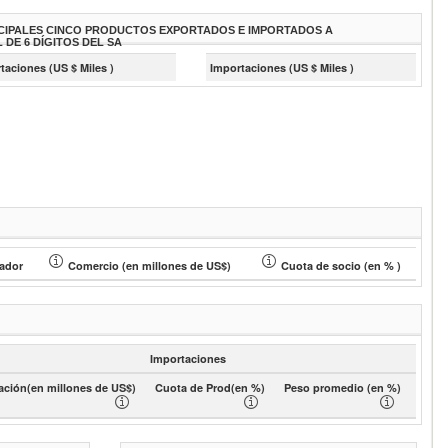
CIPALES CINCO PRODUCTOS EXPORTADOS E IMPORTADOS A
L DE 6 DÍGITOS DEL SA
taciones (US $ Miles )
Importaciones (US $ Miles )
ador
Comercio (en millones de US$)
Cuota de socio (en % )
Importaciones
ación(en millones de US$)
Cuota de Prod(en %)
Peso promedio (en %)