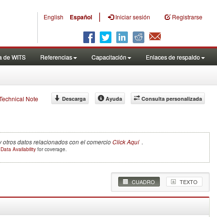
|
English
Español
Iniciar sesión
Registrarse
a de WITS
Referencias
Capacitación
Enlaces de respaldo
f Technical Note
Descarga
Ayuda
Consulta personalizada
y otros datos relacionados con el comercio
Click Aquí
.
e
Data Availability
for coverage.
CUADRO
TEXTO