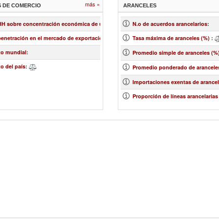
más »
S DE COMERCIO
ARANCELES
 HH sobre concentración económica de un mercado
:
N.o de acuerdos arancelarios
:
penetración en el mercado de exportación
:
Tasa máxima de aranceles (%)
:
to mundial
:
Promedio simple de aranceles (%
o del país
:
Promedio ponderado de arancele
Importaciones exentas de arancel
Proporción de líneas arancelarias