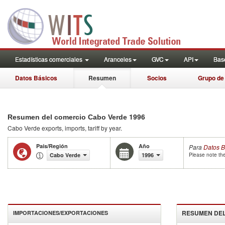
Estadísticas comerciales
Aranceles
GVC
API
Base
Datos Básicos
Resumen
Socios
Grupo de
1996
Resumen del comercio Cabo Verde
Cabo Verde
exports, imports, tariff by year
.
País/Región
Año
Para
Datos B
Cabo Verde
1996
Please note the
RESUMEN DEL
IMPORTACIONES/EXPORTACIONES