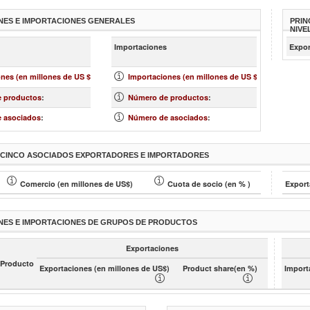
NES E IMPORTACIONES GENERALES
PRIN
NIVE
más
más
Importaciones
Expor
»
»
nes (en millones de US $)
:
Importaciones (en millones de US $)
:
 productos
:
Número de productos
:
 asociados
:
Número de asociados
:
S CINCO ASOCIADOS EXPORTADORES E IMPORTADORES
Comercio (en millones de US$)
Cuota de socio (en % )
Export
NES E IMPORTACIONES DE GRUPOS DE PRODUCTOS
Exportaciones
 Producto
Exportaciones (en millones de US$)
Product share(en %)
Import