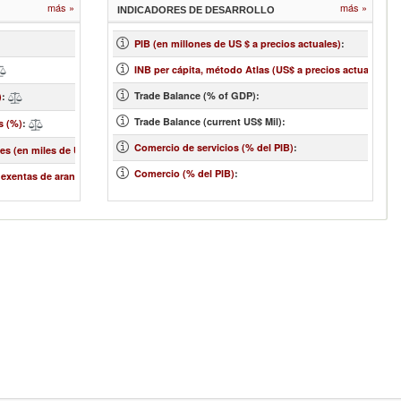
más »
más »
INDICADORES DE DESARROLLO
PIB (en millones de US $ a precios actuales)
:
1
INB per cápita, método Atlas (US$ a precios actuales)
:
Trade Balance (% of GDP):
)
:
Trade Balance (current US$ Mil):
s (%)
:
Comercio de servicios (% del PIB)
:
es (en miles de US$)
:
Comercio (% del PIB)
:
 exentas de aranceles (%)
: