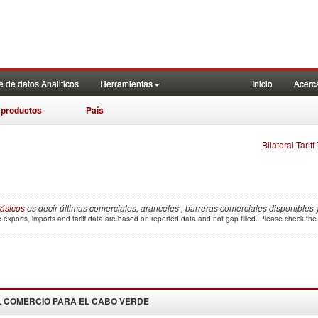
 de datos Analiticos
Herramientas
Inicio
Acerc
 productos
País
Bilateral Tarif
ásicos
es decir últimas comerciales, aranceles , barreras comerciales disponibles 
 exports, imports and tariff data are based on reported data and not gap filled. Please check th
 COMERCIO PARA EL
CABO VERDE