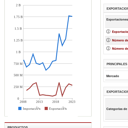
2 B
EXPORTACIO
1.75 B
Exportaciones
1.5 B
Exportacio
Número de
1.25 B
Número de
1 B
750 M
PRINCIPALE
500 M
Mercado
250 M
EXPORTACIO
0
2008
2013
2018
2023
ImportaciÃ³n
ExportaciÃ³n
Categorías de
PRODUCTOS