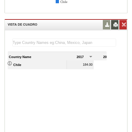
Chile
VISTA DE CUADRO
Country Name
2017
2018
2
184.00
176.00
Chile