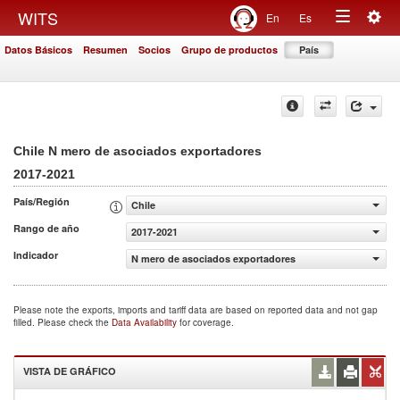
Togg
WITS
En
Es
Toggle
navig
Datos Básicos
Resumen
Socios
Grupo de productos
País
navigation
Chile N mero de asociados exportadores
2017-2021
País/Región
Chile
Rango de año
2017-2021
Indicador
N mero de asociados exportadores
Please note the exports, imports and tariff data are based on reported data and not gap
filled. Please check the
Data Availability
for coverage.
VISTA DE GRÁFICO