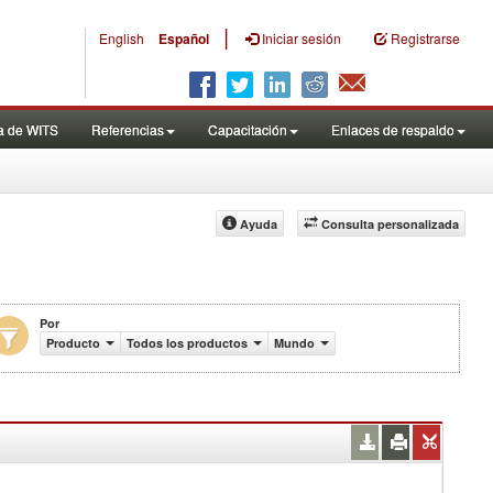
|
English
Español
Iniciar sesión
Registrarse
a de WITS
Referencias
Capacitación
Enlaces de respaldo
Ayuda
Consulta personalizada
Por
 US$)
Producto
Todos los productos
Mundo