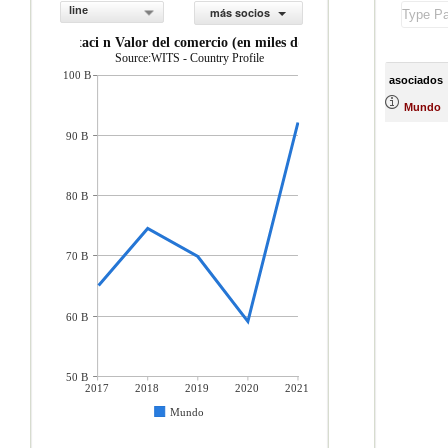
line
más socios
importaci n Valor del comercio (en miles de US$)
Source:WITS - Country Profile
100 B
asociados
Mundo
90 B
80 B
70 B
60 B
50 B
2017
2018
2019
2020
2021
Mundo