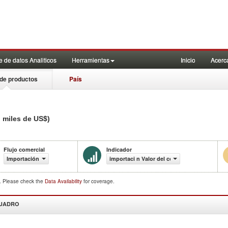
 de datos Analiticos
Herramientas
Inicio
Acerc
de productos
País
n miles de US$)
Flujo comercial
Indicador
Importación
importaci n Valor del comercio (en miles de
d. Please check the
Data Availability
for coverage.
CUADRO