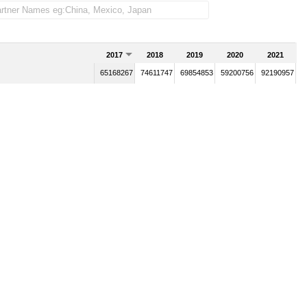
2017
2018
2019
2020
2021
65168267
74611747
69854853
59200756
92190957