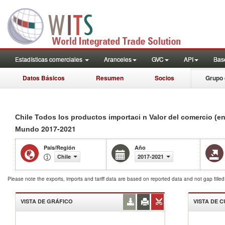
Estadísticas comerciales
Aranceles
GVC
API
Base
Datos Básicos
Resumen
Socios
Grupo 
Chile Todos los productos importaci n Valor del comercio (e
2017-2021
Mundo
País/Región
Año
Chile
2017-2021
Please note the exports, imports and tariff data are based on reported data and not gap fille
VISTA DE GRÁFICO
VISTA DE 