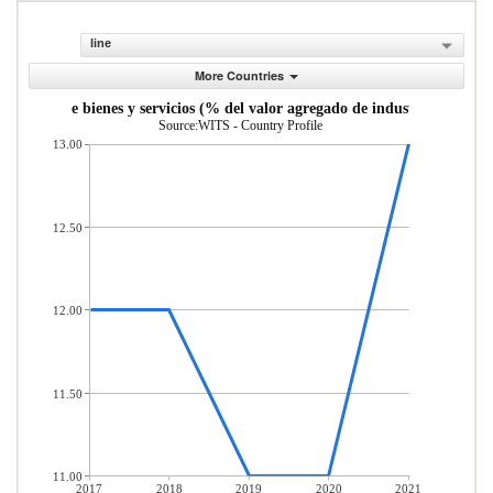
line
More Countries
estos sobre bienes y servicios (% del valor agregado de industria y servici
Source:WITS - Country Profile
13.00
12.50
12.00
11.50
11.00
2017
2018
2019
2020
2021