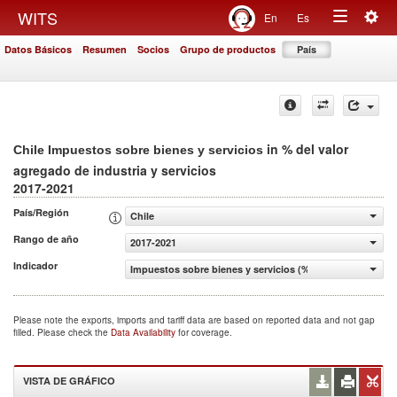
Togg
WITS
En
Es
Toggle
navig
Datos Básicos
Resumen
Socios
Grupo de productos
País
navigation
in % del valor
Chile Impuestos sobre bienes y servicios
agregado de industria y servicios
2017-2021
País/Región
Chile
Rango de año
2017-2021
Indicador
Impuestos sobre bienes y servicios (% del valor agregado 
Please note the exports, imports and tariff data are based on reported data and not gap
filled. Please check the
Data Availability
for coverage.
VISTA DE GRÁFICO