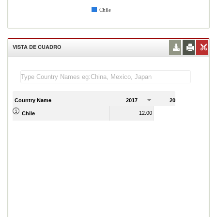
Chile
VISTA DE CUADRO
Country Name
2017
2018
2
12.00
12.00
Chile