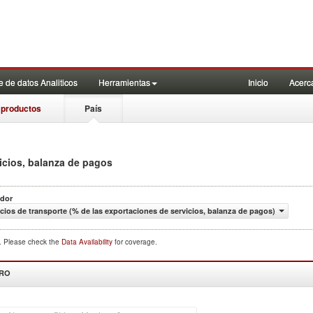
 de datos Analiticos
Herramientas
Inicio
Acerc
 productos
País
icios, balanza de pagos
ador
icios de transporte (% de las exportaciones de servicios, balanza de pagos)
d. Please check the
Data Availability
for coverage.
DRO