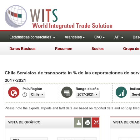
Estadísticas comerciales
Aranceles
GVC
API
Base
Datos Básicos
Resumen
Socios
Grupo de
in % de las exportaciones de serv
Chile Servicios de transporte
2017-2021
País/Región
Rango de año
Indic
Chile
2017-2021
Serv
Please note the exports, imports and tariff data are based on reported data and not gap fille
VISTA DE GRÁFICO
VISTA DE CUA