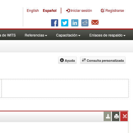
|
English
Español
Iniciar sesión
Registrarse
a de WITS
Referencias
Capacitación
Enlaces de respaldo
Ayuda
Consulta personalizada