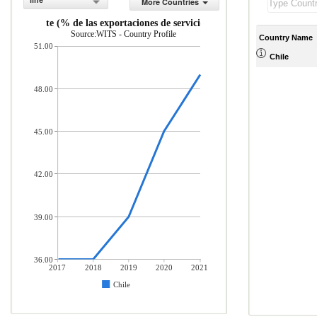
line
More Countries
de transporte (% de las exportaciones de servicios, balanza de pagos)
Source:WITS - Country Profile
Country Name
51.00
Chile
48.00
45.00
42.00
39.00
36.00
2017
2018
2019
2020
2021
Chile