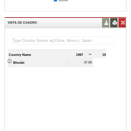
Bhután
VISTA DE CUADRO
Country Name
1997
1998
1
37.00
34.00
Bhután