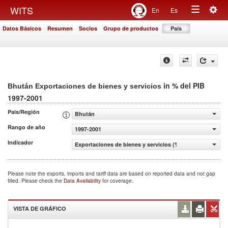
Togg
WITS
En
Es
Toggle
navig
Datos Básicos
Resumen
Socios
Grupo de productos
País
navigation
in % del PIB
Bhután Exportaciones de bienes y servicios
1997-2001
País/Región
Bhután
Rango de año
1997-2001
Indicador
Exportaciones de bienes y servicios (% del PIB)
Please note the exports, imports and tariff data are based on reported data and not gap
filled. Please check the
Data Availability
for coverage.
VISTA DE GRÁFICO