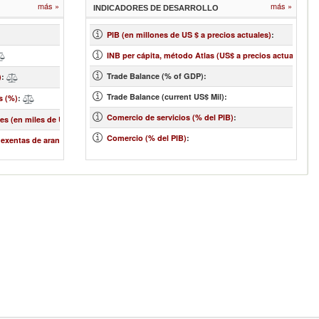
más »
más »
INDICADORES DE DESARROLLO
PIB (en millones de US $ a precios actuales)
:
INB per cápita, método Atlas (US$ a precios actuales)
:
Trade Balance (% of GDP):
)
:
-
Trade Balance (current US$ Mil):
s (%)
:
Comercio de servicios (% del PIB)
:
es (en miles de US$)
:
Comercio (% del PIB)
:
 exentas de aranceles (%)
: