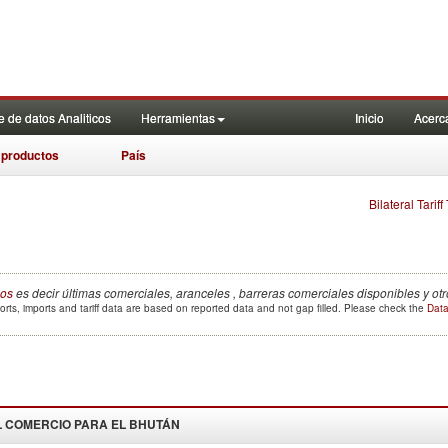
 de datos Analiticos
Herramientas
Inicio
Acerc
 productos
País
Bilateral Tarif
cos
es decir últimas comerciales, aranceles , barreras comerciales disponibles y ot
rts, imports and tariff data are based on reported data and not gap filled. Please check the
Data
 COMERCIO PARA EL
BHUTÁN