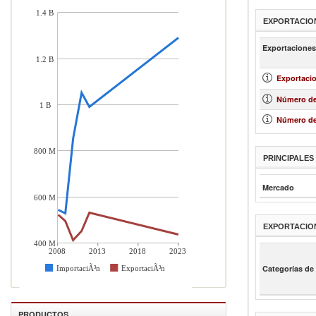
1.4 B
EXPORTACIO
Exportaciones
1.2 B
Exportacio
Número de
1 B
Número de
800 M
PRINCIPALE
Mercado
600 M
EXPORTACIO
400 M
2008
2013
2018
2023
ImportaciÃ³n
ExportaciÃ³n
Categorías de
PRODUCTOS