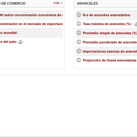
más »
S DE COMERCIO
ARANCELES
 HH sobre concentración económica de un mercado
:
N.o de acuerdos arancelarios
:
penetración en el mercado de exportación
:
Tasa máxima de aranceles (%)
:
to mundial
:
Promedio simple de aranceles (%
o del país
:
Promedio ponderado de arancele
Importaciones exentas de arancel
Proporción de líneas arancelarias