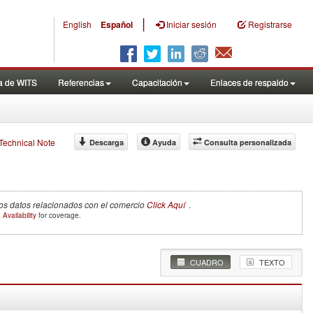
|
English
Español
Iniciar sesión
Registrarse
a de WITS
Referencias
Capacitación
Enlaces de respaldo
f Technical Note
Descarga
Ayuda
Consulta personalizada
ros datos relacionados con el comercio
Click Aquí
.
 Availability
for coverage.
CUADRO
TEXTO