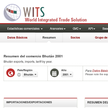
Estadísticas comerciales
Aranceles
GVC
API
Base
Datos Básicos
Resumen
Socios
Grupo de
2001
Resumen del comercio Bhután
Bhután
exports, imports, tariff by year
.
País/Región
Año
Para
Datos Bási
Bhután
2001
Please note the expo
RESUMEN DEL
IMPORTACIONES/EXPORTACIONES