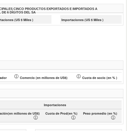
CIPALES CINCO PRODUCTOS EXPORTADOS E IMPORTADOS A
L DE 6 DÍGITOS DEL SA
taciones (US $ Miles )
Importaciones (US $ Miles )
ador
Comercio (en millones de US$)
Cuota de socio (en % )
Importaciones
ación(en millones de US$)
Cuota de Prod(en %)
Peso promedio (en %)