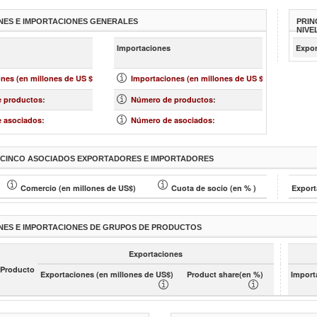
NES E IMPORTACIONES GENERALES
PRIN
NIVE
más
más
Importaciones
Expor
»
»
nes (en millones de US $)
:
Importaciones (en millones de US $)
:
 productos
:
Número de productos
:
 asociados
:
Número de asociados
:
S CINCO ASOCIADOS EXPORTADORES E IMPORTADORES
Comercio (en millones de US$)
Cuota de socio (en % )
Export
NES E IMPORTACIONES DE GRUPOS DE PRODUCTOS
Exportaciones
 Producto
Exportaciones (en millones de US$)
Product share(en %)
Import