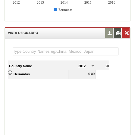
2012
2013
2014
2015
2016
Bermudas
VISTA DE CUADRO
Country Name
2012
2013
2
0.00
0.00
Bermudas