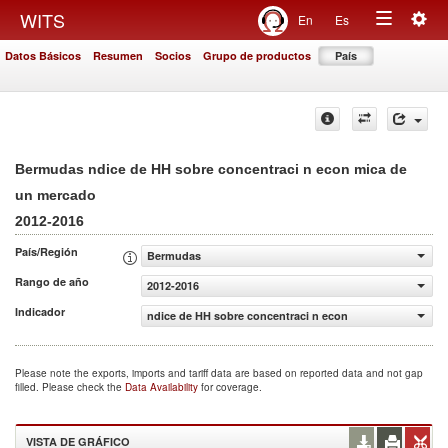
Togg
WITS
En
Es
Toggle
navig
Datos Básicos
Resumen
Socios
Grupo de productos
País
navigation
Bermudas ndice de HH sobre concentraci n econ mica de
un mercado
2012-2016
País/Región
Bermudas
Rango de año
2012-2016
Indicador
ndice de HH sobre concentraci n econ mica de un merca
Please note the exports, imports and tariff data are based on reported data and not gap
filled. Please check the
Data Availability
for coverage.
VISTA DE GRÁFICO