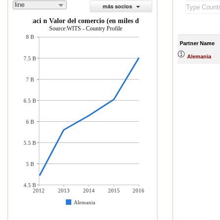
line
más socios
importaci n Valor del comercio (en miles de US$)
Source:WITS - Country Profile
8 B
Partner Name
Alemania
7.5 B
7 B
6.5 B
6 B
5.5 B
5 B
4.5 B
2012
2013
2014
2015
2016
Alemania