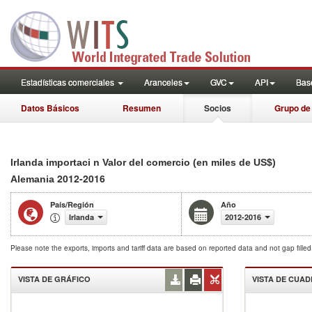
Estadísticas comerciales
Aranceles
GVC
API
Base
Datos Básicos
Resumen
Socios
Grupo de
Irlanda importaci n Valor del comercio (en miles de US$)
2012-2016
Alemania
País/Región
Año
Irlanda
2012-2016
Please note the exports, imports and tariff data are based on reported data and not gap fille
VISTA DE GRÁFICO
VISTA DE CUA