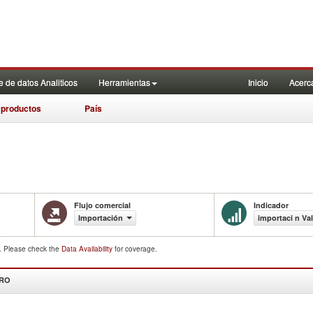
 de datos Analiticos
Herramientas
Inicio
Acerc
 productos
País
Flujo comercial
Indicador
Importación
importaci n Va
d. Please check the
Data Availability
for coverage.
DRO