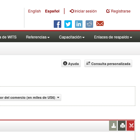
|
English
Español
Iniciar sesión
Registrarse
a de WITS
Referencias
Capacitación
Enlaces de respaldo
Ayuda
Consulta personalizada
lor del comercio (en miles de US$)