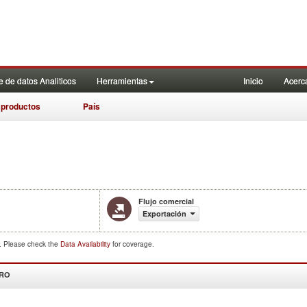
 de datos Analiticos
Herramientas
Inicio
Acerc
 productos
País
Flujo comercial
Exportación
d. Please check the
Data Availability
for coverage.
DRO