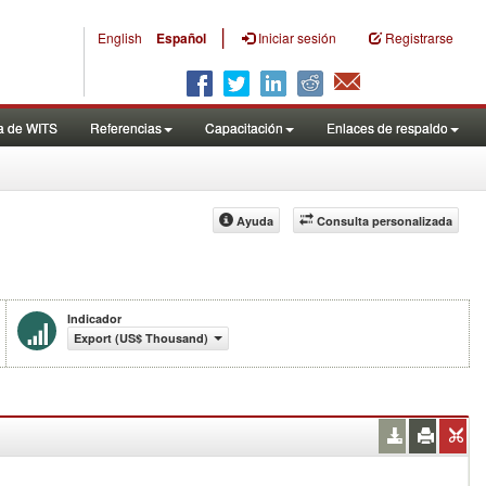
|
English
Español
Iniciar sesión
Registrarse
a de WITS
Referencias
Capacitación
Enlaces de respaldo
Ayuda
Consulta personalizada
Indicador
Export (US$ Thousand)