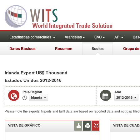
Estadísticas comerciales
Aranceles
GVC
API
Base
Datos Básicos
Resumen
Socios
Grupo de
US$ Thousand
Irlanda Export
2012-2016
Estados Unidos
País/Región
Año
Irlanda
2012-2016
Please note the exports, imports and tariff data are based on reported data and not gap fille
VISTA DE GRÁFICO
VISTA DE CUA