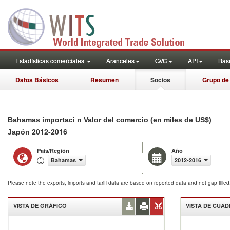
Estadísticas comerciales
Aranceles
GVC
API
Base
Datos Básicos
Resumen
Socios
Grupo de
Bahamas importaci n Valor del comercio (en miles de US$)
2012-2016
Japón
País/Región
Año
Bahamas
2012-2016
Please note the exports, imports and tariff data are based on reported data and not gap fille
VISTA DE GRÁFICO
VISTA DE CUA