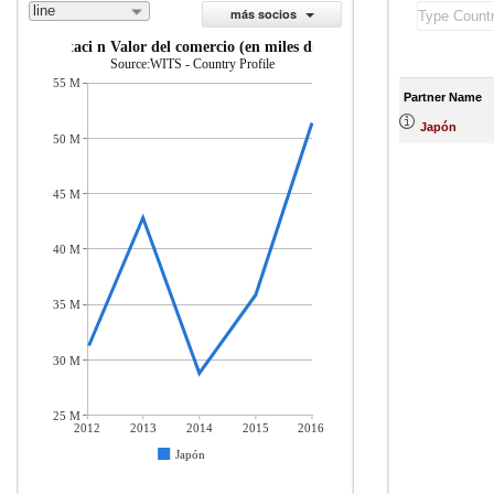
line
más socios
importaci n Valor del comercio (en miles de US$)
Source:WITS - Country Profile
55 M
Partner Name
Japón
50 M
45 M
40 M
35 M
30 M
25 M
2012
2013
2014
2015
2016
Japón