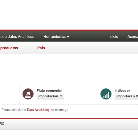
 de datos Analiticos
Herramientas
Inicio
Acerc
 productos
País
Flujo comercial
Indicador
Importación
importaci n V
d. Please check the
Data Availability
for coverage.
DRO