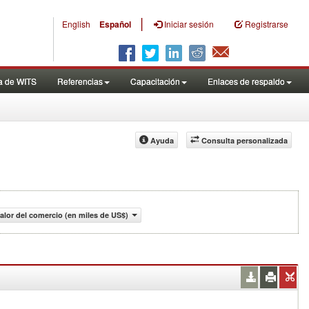
|
English
Español
Iniciar sesión
Registrarse
a de WITS
Referencias
Capacitación
Enlaces de respaldo
Ayuda
Consulta personalizada
alor del comercio (en miles de US$)