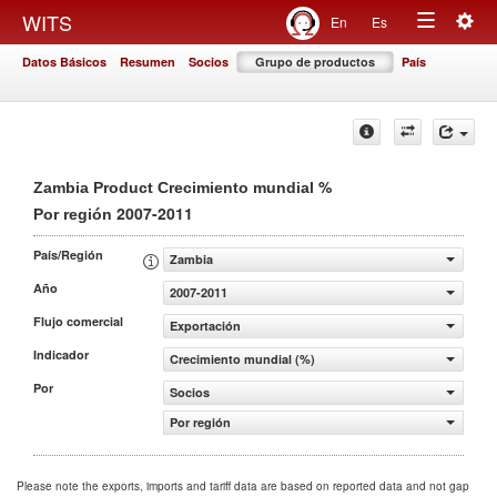
Togg
WITS
En
Es
Toggle
navig
Datos Básicos
Resumen
Socios
Grupo de productos
País
navigation
%
Zambia Product Crecimiento mundial
2007-2011
Por región
País/Región
Zambia
Año
2007-2011
Flujo comercial
Exportación
Indicador
Crecimiento mundial (%)
Por
Socios
Por región
Please note the exports, imports and tariff data are based on reported data and not gap