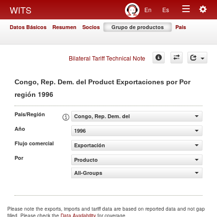
Togg
WITS
En
Es
Toggle
navig
Datos Básicos
Resumen
Socios
Grupo de productos
País
navigation
Bilateral Tariff Technical Note
Congo, Rep. Dem. del Product Exportaciones por Por
1996
región
País/Región
Congo, Rep. Dem. del
Año
1996
Flujo comercial
Exportación
Por
Producto
All-Groups
Please note the exports, imports and tariff data are based on reported data and not gap
filled. Please check the
Data Availability
for coverage.