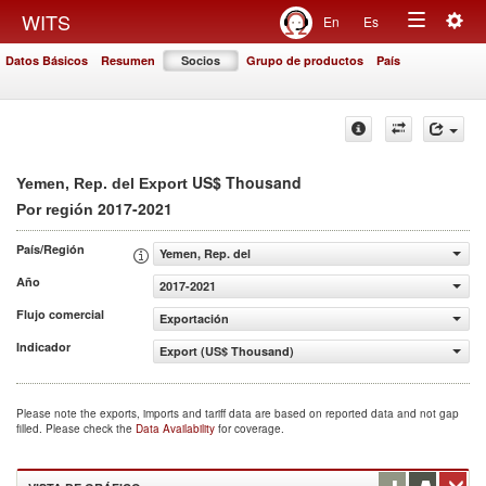
Togg
WITS
En
Es
Toggle
navig
Datos Básicos
Resumen
Socios
Grupo de productos
País
navigation
US$ Thousand
Yemen, Rep. del Export
2017-2021
Por región
País/Región
Yemen, Rep. del
Año
2017-2021
Flujo comercial
Exportación
Indicador
Export (US$ Thousand)
Please note the exports, imports and tariff data are based on reported data and not gap
filled. Please check the
Data Availability
for coverage.