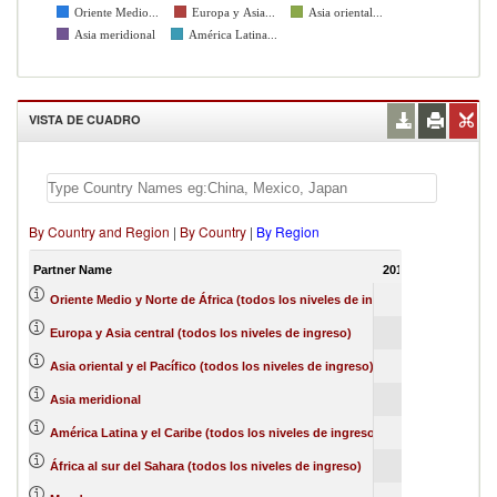
Oriente Medio...
Europa y Asia...
Asia oriental...
Asia meridional
América Latina...
VISTA DE CUADRO
By Country and Region
|
By Country
|
By Region
Partner Name
2017
2018
201
15456
237
Oriente Medio y Norte de África (todos los niveles de ingreso)
343
2
Europa y Asia central (todos los niveles de ingreso)
448
Asia oriental y el Pacífico (todos los niveles de ingreso)
13727
143
Asia meridional
331
3
América Latina y el Caribe (todos los niveles de ingreso)
603
66
África al sur del Sahara (todos los niveles de ingreso)