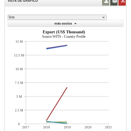
VISTA DE GRÁFICO
line
más socios
Export (US$ Thousand)
Source:WITS - Country Profile
15 M
12.5 M
10 M
7.5 M
5 M
2.5 M
0
2017
2018
2019
2020
2021