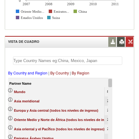
0
2007
2008
2009
2010
2011
Oriente Medio...
Emiratos...
China
Estados Unidos
Suiza
VISTA DE CUADRO
By Country and Region
|
By Country
|
By Region
Partner Name
2007
2008
8510708
0
Mundo
2630487
148117
Asia meridional
2336998
26
Europa y Asia central (todos los niveles de ingreso)
2243368
252529
Oriente Medio y Norte de África (todos los niveles de ingreso)
2022706
792385
Asia oriental y el Pacífico (todos los niveles de ingreso)
966083
321534
Emiratos Árabes Unidos