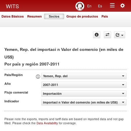
Togg
WITS
En
Es
Toggle
navig
Datos Básicos
Resumen
Socios
Grupo de productos
País
navigation
Yemen, Rep. del importaci n Valor del comercio (en miles de
US$)
2007-2011
Por país y región
País/Región
Yemen, Rep. del
Año
2007-2011
Flujo comercial
Importación
Indicador
importaci n Valor del comercio (en miles de US$)
Please note the exports, imports and tariff data are based on reported data and not gap
filled. Please check the
Data Availability
for coverage.