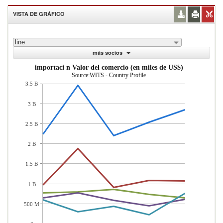
VISTA DE GRÁFICO
line
más socios
importaci n Valor del comercio (en miles de US$)
Source:WITS - Country Profile
3.5 B
3 B
2.5 B
2 B
1.5 B
1 B
500 M