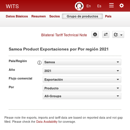
Togg
WITS
En
Es
Toggle
navig
Datos Básicos
Resumen
Socios
Grupo de productos
País
navigation
Bilateral Tariff Technical Note
2021
Samoa Product Exportaciones por Por región
País/Región
Samoa
Año
2021
Flujo comercial
Exportación
Por
Producto
All-Groups
Please note the exports, imports and tariff data are based on reported data and not gap
filled. Please check the
Data Availability
for coverage.