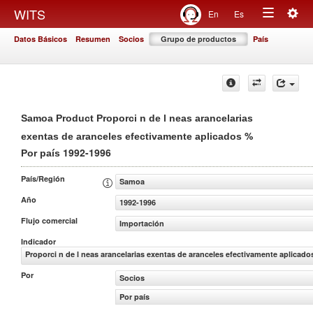
Togg
WITS
En
Es
Toggle
navig
Datos Básicos
Resumen
Socios
Grupo de productos
País
navigation
Samoa Product Proporci n de l neas arancelarias
%
exentas de aranceles efectivamente aplicados
1992-1996
Por país
País/Región
Samoa
Año
1992-1996
Flujo comercial
Importación
Indicador
Proporci n de l neas arancelarias exentas de aranceles efectivamente aplicado
Por
Socios
Por país