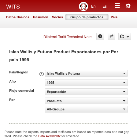
Togg
WITS
En
Es
Toggle
navig
Datos Básicos
Resumen
Socios
Grupo de productos
País
navigation
Bilateral Tariff Technical Note
Islas Wallis y Futuna Product Exportaciones por Por
1995
país
País/Región
Islas Wallis y Futuna
Año
1995
Flujo comercial
Exportación
Por
Producto
All-Groups
Please note the exports, imports and tariff data are based on reported data and not gap
filled. Please check the
Data Availability
for coverage.