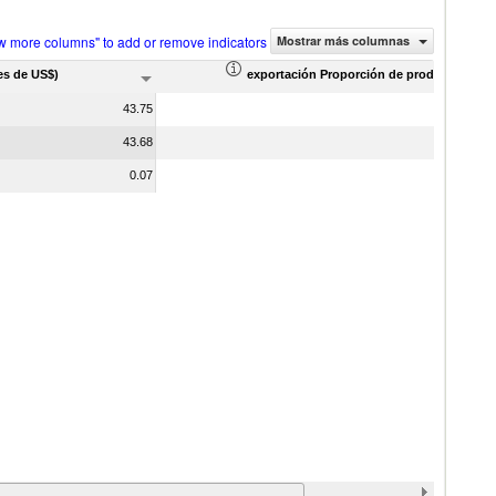
w more columns" to add or remove indicators
Mostrar más columnas
es de US$)
exportación Proporción de productos (%)
43.75
43.68
0.07