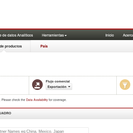
 de datos Analiticos
Herramientas
Inicio
Acerc
de productos
País
Flujo comercial
Exportación
d. Please check the
Data Availability
for coverage.
CUADRO