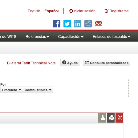
|
English
Español
Iniciar sesión
Registrarse
a de WITS
Referencias
Capacitación
Enlaces de respaldo
Bilateral Tariff Technical Note
Ayuda
Consulta personalizada
Por
Producto
Combustibles