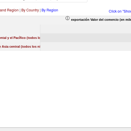
 and Region
|
By Country
|
By Region
Click on "Sho
exportación Valor del comercio (en mil
ental y el Pacífico (todos los niveles de ingreso)
 Asia central (todos los niveles de ingreso)