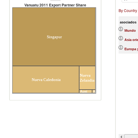
Vanuatu 2011 Export Partner Share
By Country
Vanuatu 2011 Export Partner
Share
asociados
Mundo
Singapur
Asia ori
Europa y
Nueva
Nueva Caledonia
Zelandia
Australia
Alemania