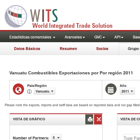
Estadísticas comerciales
Aranceles
GVC
API
Base
Datos Básicos
Resumen
Socios
Grupo 
2011
Vanuatu Combustibles Exportaciones por Por región
País/Región
Año
Vanuatu
2011
Please note the exports, imports and tariff data are based on reported data and not gap fille
VISTA DE GRÁFICO
VISTA DE 
Number of Partners
:
5