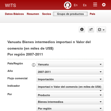
Togg
WITS
En
Es
Toggle
navig
Datos Básicos
Resumen
Socios
Grupo de productos
País
navigation
Vanuatu Bienes intermedios importaci n Valor del
comercio (en miles de US$)
2007-2011
Por región
País/Región
Vanuatu
Año
2007-2011
Flujo comercial
Importación
Indicador
importaci n Valor del comercio (en miles de US$)
Por
Producto
Bienes intermedios
Por región