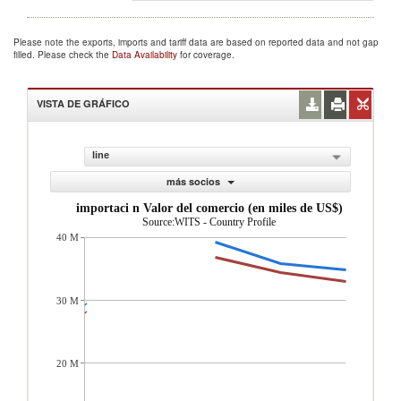
Please note the exports, imports and tariff data are based on reported data and not gap
filled. Please check the
Data Availability
for coverage.
VISTA DE GRÁFICO
line
más socios
importaci n Valor del comercio (en miles de US$)
Source:WITS - Country Profile
40 M
30 M
20 M