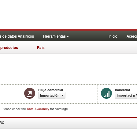
 de datos Analiticos
Herramientas
Inicio
Acerc
 productos
País
Flujo comercial
Indicador
Importación
importaci n 
d. Please check the
Data Availability
for coverage.
DRO