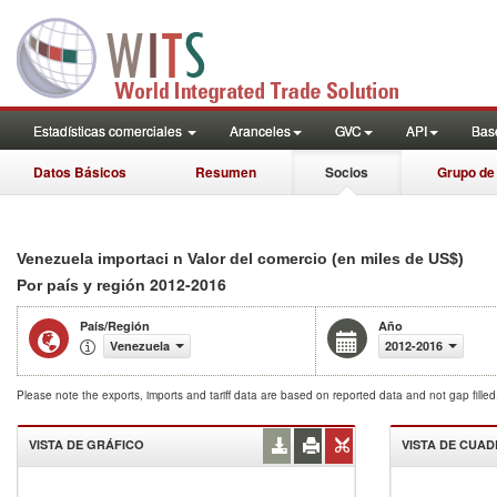
Estadísticas comerciales
Aranceles
GVC
API
Base
Datos Básicos
Resumen
Socios
Grupo de
Venezuela importaci n Valor del comercio (en miles de US$)
2012-2016
Por país y región
País/Región
Año
Venezuela
2012-2016
Please note the exports, imports and tariff data are based on reported data and not gap fille
VISTA DE GRÁFICO
VISTA DE CUA