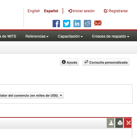
|
English
Español
Iniciar sesión
Registrarse
a de WITS
Referencias
Capacitación
Enlaces de respaldo
Ayuda
Consulta personalizada
Valor del comercio (en miles de US$)