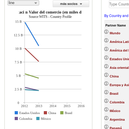
line
más socios
importaci n Valor del comercio (en miles de US$)
By Country and
Source:WITS - Country Profile
15 B
Partner Name
Mundo
12.5 B
América Lati
10 B
América del 
Estados Uni
7.5 B
Asia oriental
5 B
China
Europa y Asi
2.5 B
Brasil
Colombia
0
2012
2013
2014
2015
2016
México
Estados Unidos
China
Brasil
Colombia
México
Argentina
Panamá