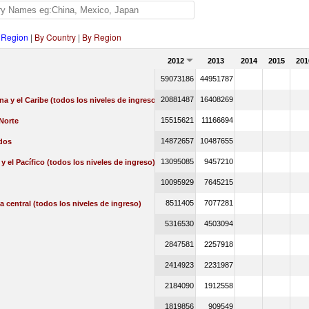
 Region
|
By Country
|
By Region
2012
2013
2014
2015
201
59073186
44951787
20881487
16408269
na y el Caribe (todos los niveles de ingreso)
15515621
11166694
Norte
14872657
10487655
dos
13095085
9457210
 y el Pacífico (todos los niveles de ingreso)
10095929
7645215
8511405
7077281
a central (todos los niveles de ingreso)
5316530
4503094
2847581
2257918
2414923
2231987
2184090
1912558
1819856
909549