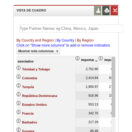
VISTA DE CUADRO
By Country and Region
|
By Country
|
By Region
Click on "Show more columns" to add or remove indicators
Mostrar más columnas
importación Valor del comercio (
importación Prop
asociados
2,752.86
6.85
Trinidad y Tobago
2,414.84
59.44
Colombia
1,800.97
27.12
Turquía
916.96
15.04
República Dominicana
553.13
0.27
Estados Unidos
342.70
8.49
Francia
217.29
3.19
Barbados
65.49
1.10
Guyana