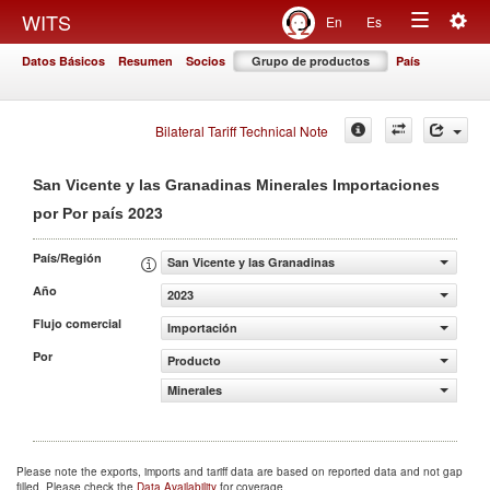
Togg
WITS
En
Es
Toggle
navig
Datos Básicos
Resumen
Socios
Grupo de productos
País
navigation
Bilateral Tariff Technical Note
San Vicente y las Granadinas Minerales Importaciones
2023
por Por país
País/Región
San Vicente y las Granadinas
Año
2023
Flujo comercial
Importación
Por
Producto
Minerales
Please note the exports, imports and tariff data are based on reported data and not gap
filled. Please check the
Data Availability
for coverage.