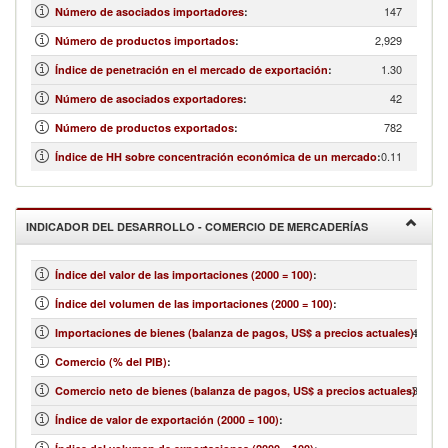
147
Número de asociados importadores
:
2,929
Número de productos importados
:
1.30
Índice de penetración en el mercado de exportación
:
42
Número de asociados exportadores
:
782
Número de productos exportados
:
0.11
Índice de HH sobre concentración económica de un mercado
:
INDICADOR DEL DESARROLLO - COMERCIO DE MERCADERÍAS
Índice del valor de las importaciones (2000 = 100)
:
Índice del volumen de las importaciones (2000 = 100)
:
402,33
Importaciones de bienes (balanza de pagos, US$ a precios actuales)
:
Comercio (% del PIB)
:
-352,88
Comercio neto de bienes (balanza de pagos, US$ a precios actuales)
:
Índice de valor de exportación (2000 = 100)
: