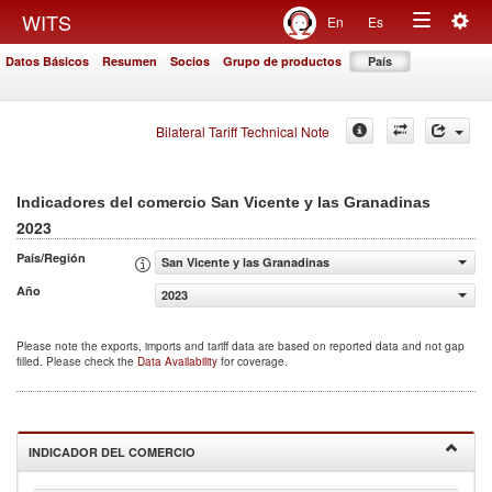
Togg
WITS
En
Es
Toggle
navig
Datos Básicos
Resumen
Socios
Grupo de productos
País
navigation
Bilateral Tariff Technical Note
Indicadores del comercio San Vicente y las Granadinas
2023
País/Región
San Vicente y las Granadinas
Año
2023
Please note the exports, imports and tariff data are based on reported data and not gap
filled. Please check the
Data Availability
for coverage.
INDICADOR DEL COMERCIO