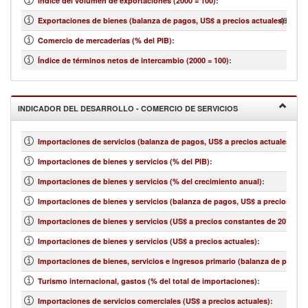
1
Índice del volumen de exportaciones (2000 = 100)
:
49,450,
Exportaciones de bienes (balanza de pagos, US$ a precios actuales)
:
Comercio de mercaderías (% del PIB)
:
Índice de términos netos de intercambio (2000 = 100)
:
INDICADOR DEL DESARROLLO - COMERCIO DE SERVICIOS
Importaciones de servicios (balanza de pagos, US$ a precios actuales)
:
Importaciones de bienes y servicios (% del PIB)
:
Importaciones de bienes y servicios (% del crecimiento anual)
:
Importaciones de bienes y servicios (balanza de pagos, US$ a precios actu
Importaciones de bienes y servicios (US$ a precios constantes de 2010)
:
Importaciones de bienes y servicios (US$ a precios actuales)
:
Importaciones de bienes, servicios e ingresos primario (balanza de pagos,
Turismo internacional, gastos (% del total de importaciones)
:
Importaciones de servicios comerciales (US$ a precios actuales)
: