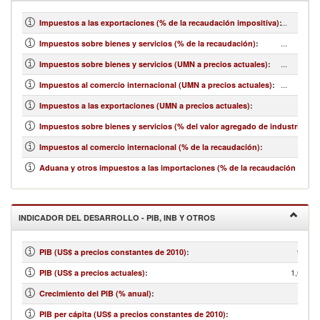
...
Impuestos a las exportaciones (% de la recaudación impositiva)
:
...
Impuestos sobre bienes y servicios (% de la recaudación)
:
...
Impuestos sobre bienes y servicios (UMN a precios actuales)
:
...
Impuestos al comercio internacional (UMN a precios actuales)
:
Impuestos a las exportaciones (UMN a precios actuales)
:
Impuestos sobre bienes y servicios (% del valor agregado de industria y se
Impuestos al comercio internacional (% de la recaudación)
:
Aduana y otros impuestos a las importaciones (% de la recaudación impos
INDICADOR DEL DESARROLLO - PIB, INB Y OTROS
916,1
PIB (US$ a precios constantes de 2010)
:
1,072,2
PIB (US$ a precios actuales)
:
Crecimiento del PIB (% anual)
:
PIB per cápita (US$ a precios constantes de 2010)
: