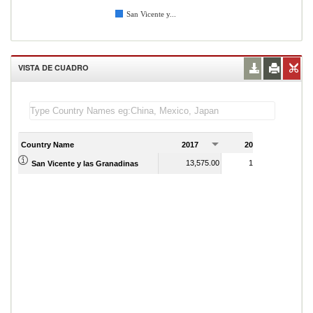
San Vicente y...
VISTA DE CUADRO
Country Name
2017
2018
2
13,575.00
14,689.00
San Vicente y las Granadinas