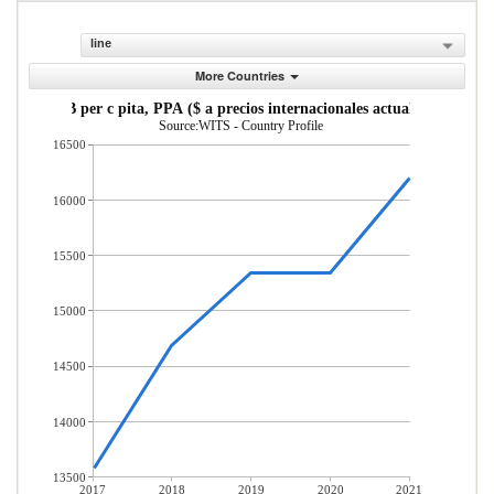
line
More Countries
PIB per c pita, PPA ($ a precios internacionales actuales)
Source:WITS - Country Profile
16500
16000
15500
15000
14500
14000
13500
2017
2018
2019
2020
2021