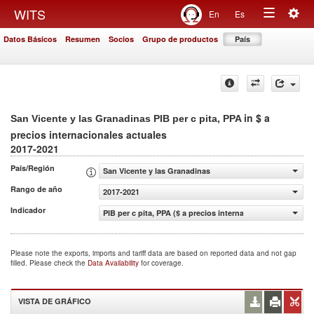
Togg
WITS
En
Es
Toggle
navig
Datos Básicos
Resumen
Socios
Grupo de productos
País
navigation
in $ a
San Vicente y las Granadinas PIB per c pita, PPA
precios internacionales actuales
2017-2021
País/Región
San Vicente y las Granadinas
Rango de año
2017-2021
Indicador
PIB per c pita, PPA ($ a precios internacionales actuales)
Please note the exports, imports and tariff data are based on reported data and not gap
filled. Please check the
Data Availability
for coverage.
VISTA DE GRÁFICO