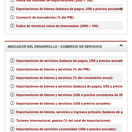
Índice del volumen de exportaciones (2000 = 100)
:
46,258,
Exportaciones de bienes (balanza de pagos, US$ a precios actuales)
:
Comercio de mercaderías (% del PIB)
:
1
Índice de términos netos de intercambio (2000 = 100)
:
INDICADOR DEL DESARROLLO - COMERCIO DE SERVICIOS
Importaciones de servicios (balanza de pagos, US$ a precios actuales)
:
Importaciones de bienes y servicios (% del PIB)
:
Importaciones de bienes y servicios (% del crecimiento anual)
:
Importaciones de bienes y servicios (balanza de pagos, US$ a precios actu
Importaciones de bienes y servicios (US$ a precios constantes de 2010)
:
Importaciones de bienes y servicios (US$ a precios actuales)
:
Importaciones de bienes, servicios e ingresos primario (balanza de pagos,
Turismo internacional, gastos (% del total de importaciones)
:
Importaciones de servicios comerciales (US$ a precios actuales)
: