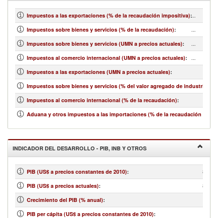
...
Impuestos a las exportaciones (% de la recaudación impositiva)
:
...
Impuestos sobre bienes y servicios (% de la recaudación)
:
...
Impuestos sobre bienes y servicios (UMN a precios actuales)
:
...
Impuestos al comercio internacional (UMN a precios actuales)
:
Impuestos a las exportaciones (UMN a precios actuales)
:
Impuestos sobre bienes y servicios (% del valor agregado de industria y se
Impuestos al comercio internacional (% de la recaudación)
:
Aduana y otros impuestos a las importaciones (% de la recaudación impos
INDICADOR DEL DESARROLLO - PIB, INB Y OTROS
857,4
PIB (US$ a precios constantes de 2010)
:
884,3
PIB (US$ a precios actuales)
:
Crecimiento del PIB (% anual)
:
PIB per cápita (US$ a precios constantes de 2010)
: