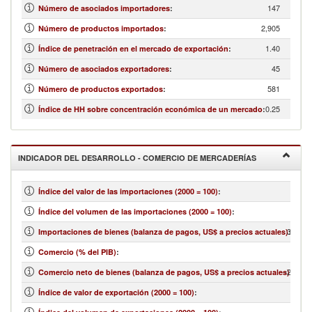
147
Número de asociados importadores
:
2,905
Número de productos importados
:
1.40
Índice de penetración en el mercado de exportación
:
45
Número de asociados exportadores
:
581
Número de productos exportados
:
0.25
Índice de HH sobre concentración económica de un mercado
:
INDICADOR DEL DESARROLLO - COMERCIO DE MERCADERÍAS
Índice del valor de las importaciones (2000 = 100)
:
Índice del volumen de las importaciones (2000 = 100)
:
311,75
Importaciones de bienes (balanza de pagos, US$ a precios actuales)
:
Comercio (% del PIB)
:
-265,49
Comercio neto de bienes (balanza de pagos, US$ a precios actuales)
:
Índice de valor de exportación (2000 = 100)
: