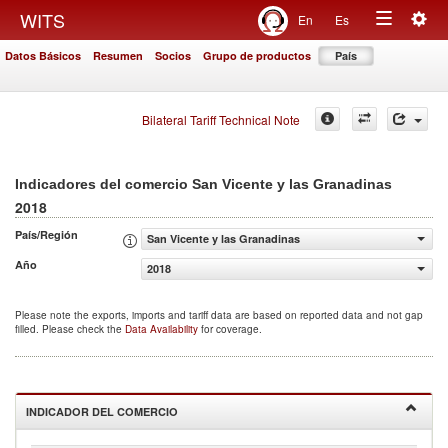
Togg
WITS
En
Es
Toggle
navig
Datos Básicos
Resumen
Socios
Grupo de productos
País
navigation
Bilateral Tariff Technical Note
Indicadores del comercio San Vicente y las Granadinas
2018
País/Región
San Vicente y las Granadinas
Año
2018
Please note the exports, imports and tariff data are based on reported data and not gap
filled. Please check the
Data Availability
for coverage.
INDICADOR DEL COMERCIO