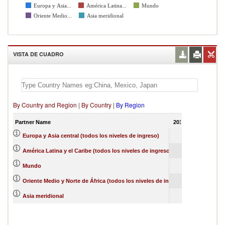
Europa y Asia...
América Latina...
Mundo
Oriente Medio...
Asia meridional
VISTA DE CUADRO
By Country and Region
|
By Country
|
By Region
Partner Name
2017
2018
201
27
5
Europa y Asia central (todos los niveles de ingreso)
26
24
2
América Latina y el Caribe (todos los niveles de ingreso)
5
1
Mundo
1
27
2
Oriente Medio y Norte de África (todos los niveles de ingreso)
1
1
Asia meridional