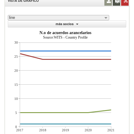
VISTA DE GRÁFICO
line
más socios
N.o de acuerdos arancelarios
Source:WITS - Country Profile
30
25
20
15
10
5
0
2017
2018
2019
2020
2021