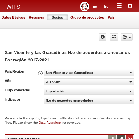
Togg
WITS
En
Es
Toggle
navig
Datos Básicos
Resumen
Socios
Grupo de productos
País
navigation
San Vicente y las Granadinas N.o de acuerdos arancelarios
2017-2021
Por región
País/Región
San Vicente y las Granadinas
Año
2017-2021
Flujo comercial
Importación
Indicador
N.o de acuerdos arancelarios
Please note the exports, imports and tariff data are based on reported data and not gap
filled. Please check the
Data Availability
for coverage.