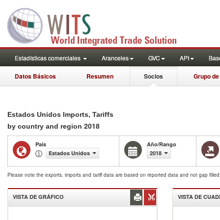
Estadísticas comerciales
Aranceles
GVC
API
Base
Datos Básicos
Resumen
Socios
Grupo de
Estados Unidos Imports, Tariffs
2018
by country and region
País
Año/Rango
Estados Unidos
2018
Please note the exports, imports and tariff data are based on reported data and not gap fille
VISTA DE GRÁFICO
VISTA DE CUA