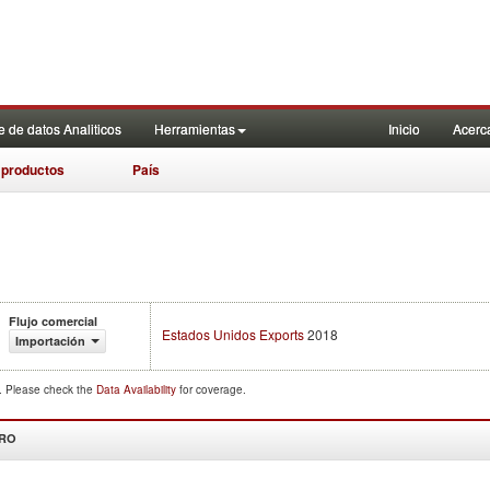
 de datos Analiticos
Herramientas
Inicio
Acerc
 productos
País
Flujo comercial
Estados Unidos Exports
2018
Importación
d. Please check the
Data Availability
for coverage.
DRO