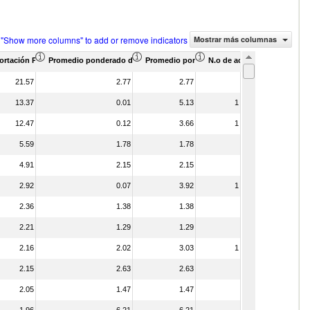
 "Show more columns" to add or remove indicators
Mostrar más columnas
s (%)
mercio (en miles de US$)
ortación Proporción de asociados (%)
Promedio ponderado de aranceles efectivamente aplicados (%)
Promedio ponderado de aranceles NMF (%)
N.o de acuerdos arancelari
21.57
2.77
2.77
13.37
0.01
5.13
1
12.47
0.12
3.66
1
5.59
1.78
1.78
4.91
2.15
2.15
2.92
0.07
3.92
1
2.36
1.38
1.38
2.21
1.29
1.29
2.16
2.02
3.03
1
2.15
2.63
2.63
2.05
1.47
1.47
1.96
6.21
6.21