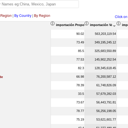
 Region
|
By Country
|
By Region
Click on
importación Proporción en el total de producto
importación Valor del co
imp
90.02
563,203,119.54
73.49
349,195,245.12
85.5
325,683,550.89
77.53
145,902,252.54
82.3
128,345,618.45
66.98
76,200,587.12
de
78.39
61,748,826.09
33.5
57,679,282.03
73.67
56,443,791.81
78.77
56,256,198.05
75.19
53,621,601.77
42.4
51,277,489.49