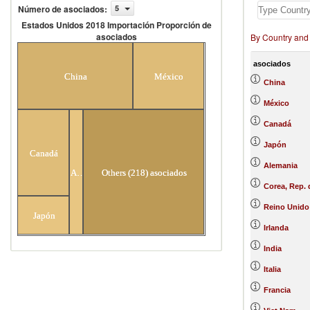
Número de asociados
:
5
Estados Unidos 2018 Importación Proporción de
asociados
By Country and
Estados Unidos 2018 Importación
Proporción de asociados
asociados
China
México
China
México
Canadá
Japón
Canadá
Alemania
Alemania
Others (218) asociados
Corea, Rep. 
Reino Unido
Japón
Irlanda
India
Italia
Francia