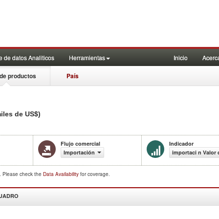
 de datos Analiticos
Herramientas
Inicio
Acerc
de productos
País
iles de US$)
Flujo comercial
Indicador
Importación
importaci n Valor 
d. Please check the
Data Availability
for coverage.
CUADRO