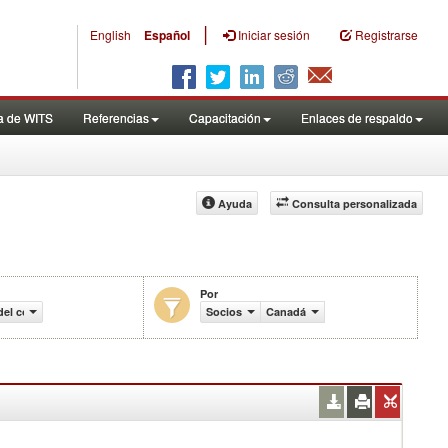
|
English
Español
Iniciar sesión
Registrarse
a de WITS
Referencias
Capacitación
Enlaces de respaldo
Ayuda
Consulta personalizada
Por
del comercio (en miles de US$)
Socios
Canadá