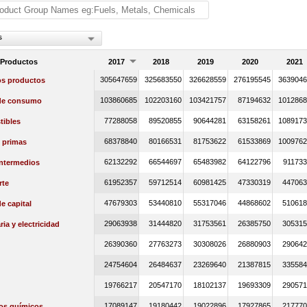
s
 Productos
2017
2018
2019
2020
2021
305647659
325683550
326628559
276195545
3639046
os productos
103860685
102203160
103421757
87194632
1012868
de consumo
77288058
89520855
90644281
63158261
1089173
ibles
68378840
80166531
81753622
61533869
1009762
 primas
62132292
66544697
65483982
64122796
911733
intermedios
61952357
59712514
60981425
47330319
447063
rte
47679303
53440810
55317046
44868602
510618
e capital
29063938
31444820
31753561
26385750
305315
ia y electricidad
26390360
27763273
30308026
26880903
290642
24754604
26484637
23269640
21387815
335584
19766217
20547170
18102137
19693309
290571
17089147
19180442
19022896
17927865
217770
os químicos