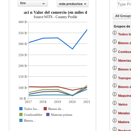
line
más productos
importaci n Valor del comercio (en miles de US$)
All Group
Source:WITS - Country Profile
400 B
Grupos de
350 B
Todos l
Bienes 
300 B
Combust
250 B
Materias
200 B
Bienes 
150 B
Transpo
Bienes d
100 B
Maquinar
50 B
2017
2018
2019
2020
2021
Varios
Todos los...
Bienes de...
Metales
Combustibles
Materias primas
Bienes...
Madera
Product