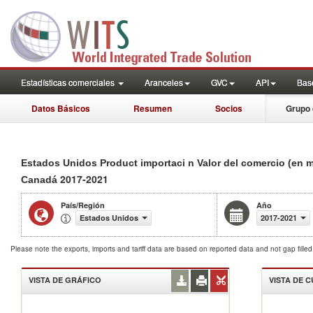
Estadísticas comerciales
Aranceles
GVC
API
Base
Datos Básicos
Resumen
Socios
Grupo 
Estados Unidos Product importaci n Valor del comercio (en m
2017-2021
Canadá
País/Región
Año
Estados Unidos
2017-2021
Please note the exports, imports and tariff data are based on reported data and not gap fille
VISTA DE GRÁFICO
VISTA DE 