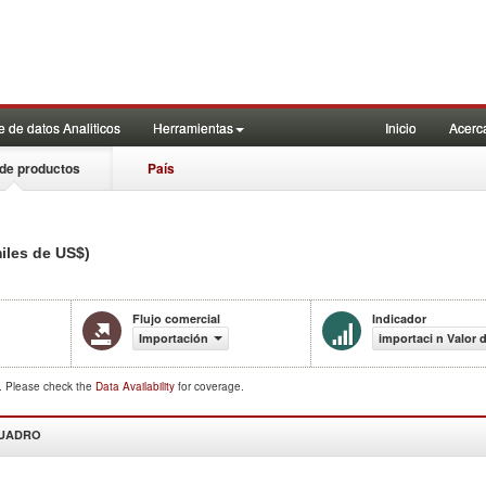
 de datos Analiticos
Herramientas
Inicio
Acerc
de productos
País
iles de US$)
Flujo comercial
Indicador
Importación
importaci n Valor 
d. Please check the
Data Availability
for coverage.
CUADRO