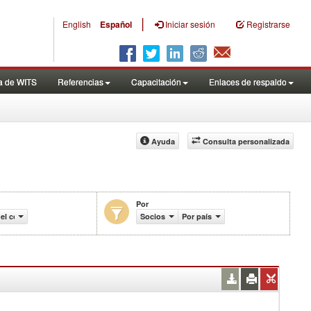
|
English
Español
Iniciar sesión
Registrarse
a de WITS
Referencias
Capacitación
Enlaces de respaldo
Ayuda
Consulta personalizada
Por
del comercio (en miles de US$)
Socios
Por país