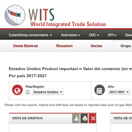
Estadísticas comerciales
Aranceles
GVC
API
Base
Datos Básicos
Resumen
Socios
Grupo 
Estados Unidos Product importaci n Valor del comercio (en m
2017-2021
Por país
País/Región
Año
Estados Unidos
2017-2021
Please note the exports, imports and tariff data are based on reported data and not gap fille
VISTA DE GRÁFICO
VISTA DE 