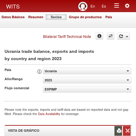
Togg
WITS
En
Es
Toggle
navig
Datos Básicos
Resumen
Socios
Grupo de productos
País
navigation
Bilateral Tariff Technical Note
Ucrania trade balance, exports and imports
2023
by country and region
País
Ucrania
Año/Rango
2023
Flujo comercial
EXPIMP
Please note the exports, imports and tariff data are based on reported data and not gap
filled. Please check the
Data Availability
for coverage.
VISTA DE GRÁFICO