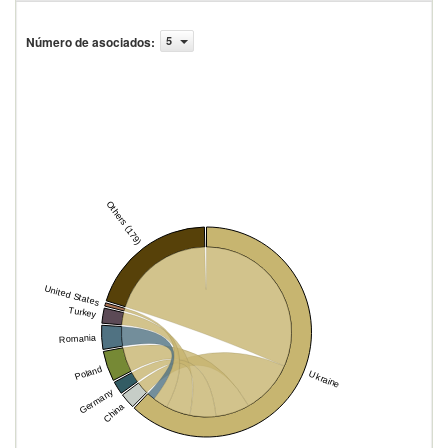
Número de asociados
:
5
Others (179)
United States
Turkey
Romania
Poland
Ukraine
Germany
China