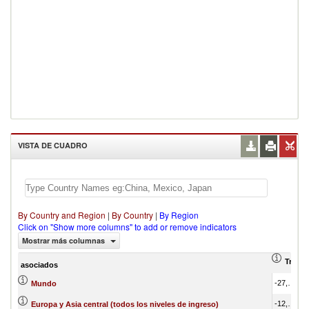
VISTA DE CUADRO
By Country and Region
|
By Country
|
By Region
Click on "Show more columns" to add or remove indicators
Mostrar más columnas
Trade 
asociados
-27,376,388.91
Mundo
-12,977,300.84
Europa y Asia central (todos los niveles de ingreso)