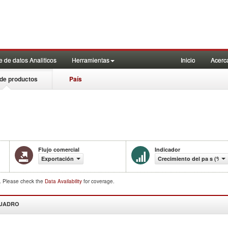
 de datos Analiticos
Herramientas
Inicio
Acerc
de productos
País
Flujo comercial
Indicador
Exportación
Crecimiento del pa s (%)
d. Please check the
Data Availability
for coverage.
CUADRO