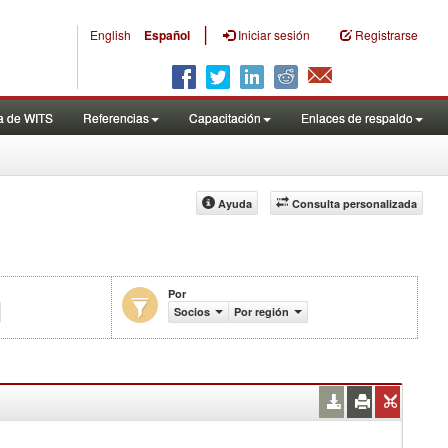
|
English
Español
Iniciar sesión
Registrarse
a de WITS
Referencias
Capacitación
Enlaces de respaldo
Ayuda
Consulta personalizada
Por
Socios
Por región