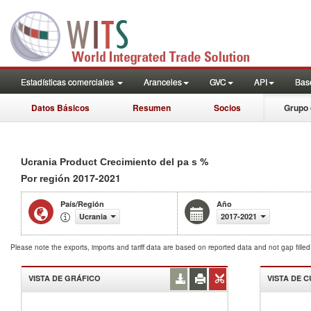
Estadísticas comerciales
Aranceles
GVC
API
Base
Datos Básicos
Resumen
Socios
Grupo 
%
Ucrania Product Crecimiento del pa s
2017-2021
Por región
País/Región
Año
Ucrania
2017-2021
Please note the exports, imports and tariff data are based on reported data and not gap fille
VISTA DE GRÁFICO
VISTA DE 