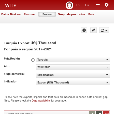
Togg
WITS
En
Es
Toggle
navig
Datos Básicos
Resumen
Socios
Grupo de productos
País
navigation
US$ Thousand
Turquía Export
2017-2021
Por país y región
País/Región
Turquía
Año
2017-2021
Flujo comercial
Exportación
Indicador
Export (US$ Thousand)
Please note the exports, imports and tariff data are based on reported data and not gap
filled. Please check the
Data Availability
for coverage.