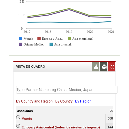
3 B
1.5 B
0
2017
2018
2019
2020
2021
Mundo
Europa y Asia...
Asia meridional
Oriente Medio...
Asia oriental...
VISTA DE CUADRO
By Country and Region
|
By Country
|
By Region
asociados
2017
20
6887085
777
Mundo
4446944
509
Europa y Asia central (todos los niveles de ingreso)