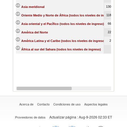
1307243
161
Asia meridional
1188625
148
Oriente Medio y Norte de África (todos los niveles de ingreso)
666632
70
Asia oriental y el Pacífico (todos los niveles de ingreso)
226302
12
América del Norte
21780
1
América Latina y el Caribe (todos los niveles de ingreso)
957
África al sur del Sahara (todos los niveles de ingreso)
Acerca de
Contacto
Condiciones de uso
Aspectos legales
Actualizar página
: Aug-9-2026 02:33 ET
Proveedores de datos