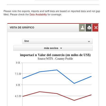
Please note the exports, imports and tariff data are based on reported data and not gap
filled. Please check the
Data Availability
for coverage.
VISTA DE GRÁFICO
line
más socios
importaci n Valor del comercio (en miles de US$)
Source:WITS - Country Profile
9 B
7.5 B
6 B
4.5 B