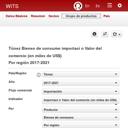
Togg
WITS
En
Es
Toggle
navig
Datos Básicos
Resumen
Socios
Grupo de productos
País
navigation
Túnez Bienes de consumo importaci n Valor del
comercio (en miles de US$)
2017-2021
Por región
País/Región
Túnez
Año
2017-2021
Flujo comercial
Importación
Indicador
importaci n Valor del comercio (en miles de US$)
Por
Producto
Bienes de consumo
Por región