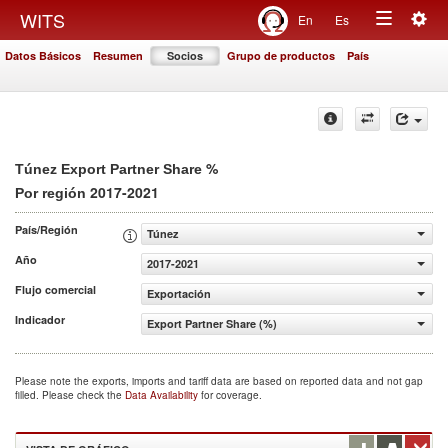
Togg
WITS
En
Es
Toggle
navig
Datos Básicos
Resumen
Socios
Grupo de productos
País
navigation
%
Túnez Export Partner Share
2017-2021
Por región
País/Región
Túnez
Año
2017-2021
Flujo comercial
Exportación
Indicador
Export Partner Share (%)
Please note the exports, imports and tariff data are based on reported data and not gap
filled. Please check the
Data Availability
for coverage.