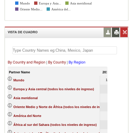
Mundo
Europa y Asia...
Asia meridional
Oriente Medio...
América del...
VISTA DE CUADRO
By Country and Region
|
By Country
|
By Region
Partner Name
2017
2018
201
100
100
10
Mundo
77
2
Europa y Asia central (todos los niveles de ingreso)
10
3
Asia meridional
9
0
Oriente Medio y Norte de África (todos los niveles de ingreso)
2
10
América del Norte
2
1
África al sur del Sahara (todos los niveles de ingreso)