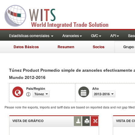
Estadísticas comerciales
Aranceles
GVC
API
Base
Datos Básicos
Resumen
Socios
Grupo 
Túnez Product Promedio simple de aranceles efectivamente 
2012-2016
Mundo
País/Región
Año
Túnez
2012-2016
Please note the exports, imports and tariff data are based on reported data and not gap fille
VISTA DE GRÁFICO
VISTA DE 