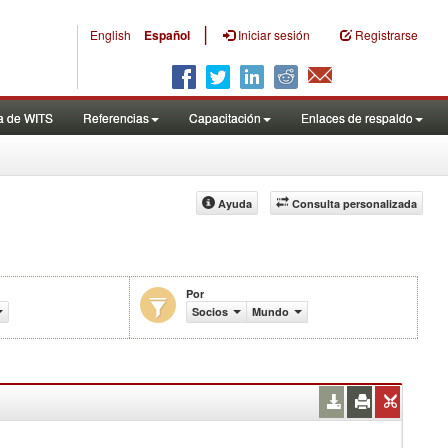
|
English
Español
Iniciar sesión
Registrarse
a de WITS
Referencias
Capacitación
Enlaces de respaldo
Ayuda
Consulta personalizada
Por
celes efectivamente aplicados (%)
Socios
Mundo