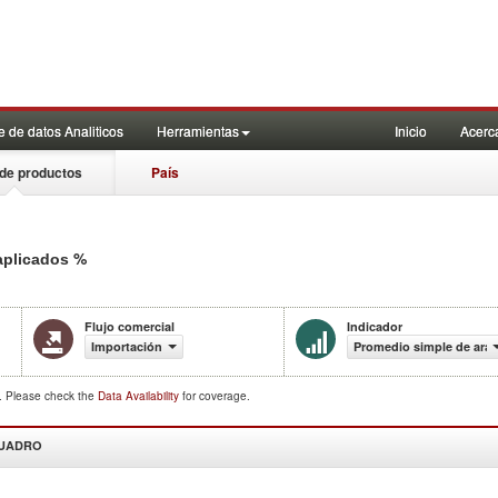
 de datos Analiticos
Herramientas
Inicio
Acerc
de productos
País
%
aplicados
Flujo comercial
Indicador
Importación
Promedio simple de aran
d. Please check the
Data Availability
for coverage.
CUADRO