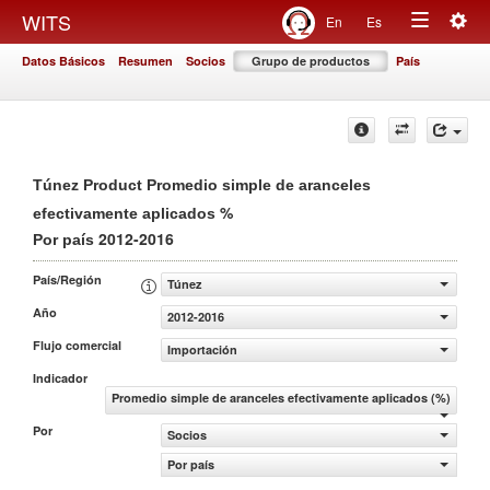
Togg
WITS
En
Es
Toggle
navig
Datos Básicos
Resumen
Socios
Grupo de productos
País
navigation
Túnez Product Promedio simple de aranceles
%
efectivamente aplicados
2012-2016
Por país
País/Región
Túnez
Año
2012-2016
Flujo comercial
Importación
Indicador
Promedio simple de aranceles efectivamente aplicados (%)
Por
Socios
Por país