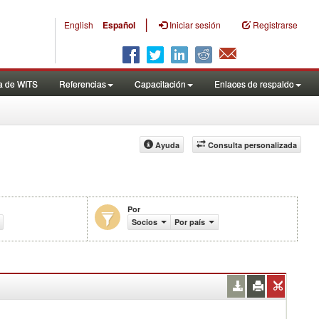
|
English
Español
Iniciar sesión
Registrarse
a de WITS
Referencias
Capacitación
Enlaces de respaldo
Ayuda
Consulta personalizada
Por
celarias exentas de aranceles efectivamente aplicados (%)
Socios
Por país