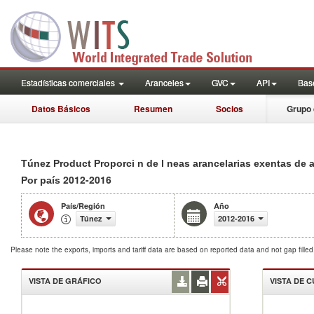
Estadísticas comerciales
Aranceles
GVC
API
Base
Datos Básicos
Resumen
Socios
Grupo 
Túnez Product Proporci n de l neas arancelarias exentas de
2012-2016
Por país
País/Región
Año
Túnez
2012-2016
Please note the exports, imports and tariff data are based on reported data and not gap fille
VISTA DE GRÁFICO
VISTA DE 