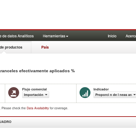
 de datos Analiticos
Herramientas
Inicio
Acerc
de productos
País
%
 aranceles efectivamente aplicados
Flujo comercial
Indicador
Importación
Proporci n de l neas aran
d. Please check the
Data Availability
for coverage.
CUADRO