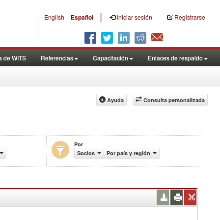
|
English
Español
Iniciar sesión
Registrarse
a de WITS
Referencias
Capacitación
Enlaces de respaldo
Ayuda
Consulta personalizada
Por
)
Socios
Por país y región