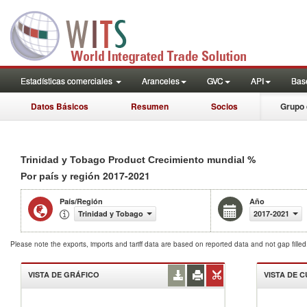
Estadísticas comerciales
Aranceles
GVC
API
Base
Datos Básicos
Resumen
Socios
Grupo 
%
Trinidad y Tobago Product Crecimiento mundial
2017-2021
Por país y región
País/Región
Año
Trinidad y Tobago
2017-2021
Please note the exports, imports and tariff data are based on reported data and not gap fille
VISTA DE GRÁFICO
VISTA DE 