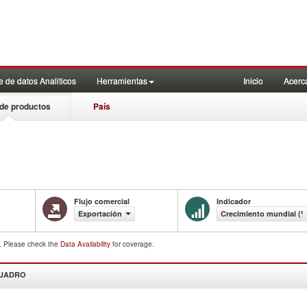
 de datos Analiticos
Herramientas
Inicio
Acerc
de productos
País
Flujo comercial
Indicador
Exportación
Crecimiento mundial (%
d. Please check the
Data Availability
for coverage.
CUADRO