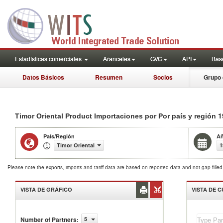
Estadísticas comerciales
Aranceles
GVC
API
Base
Datos Básicos
Resumen
Socios
Grupo 
1
Timor Oriental Product Importaciones por Por país y región
País/Región
A
Timor Oriental
1
Please note the exports, imports and tariff data are based on reported data and not gap fille
VISTA DE GRÁFICO
VISTA DE 
Timor
Number of Partners
:
5