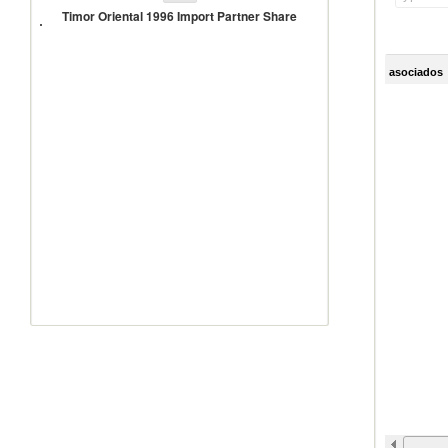
Oriental
Timor Oriental 1996 Import Partner Share
1996
Import
Partner
Share
asociados