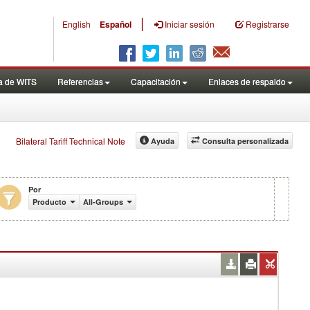
|
English
Español
Iniciar sesión
Registrarse
a de WITS
Referencias
Capacitación
Enlaces de respaldo
Bilateral Tariff Technical Note
Ayuda
Consulta personalizada
Por
Producto
All-Groups