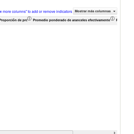
w more columns" to add or remove indicators
Mostrar más columnas
Proporción de productos (%)
Promedio ponderado de aranceles efectivamente aplicados (%)
Promedio p