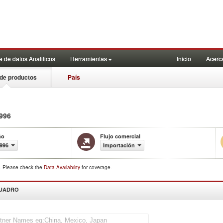
 de datos Analiticos
Herramientas
Inicio
Acerc
de productos
País
996
ño
Flujo comercial
996
Importación
d. Please check the
Data Availability
for coverage.
CUADRO