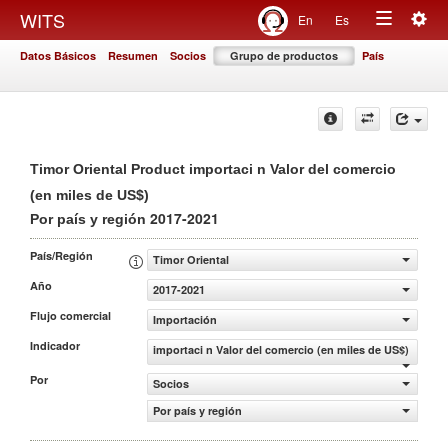
Togg
WITS
En
Es
Toggle
navig
Datos Básicos
Resumen
Socios
Grupo de productos
País
navigation
Timor Oriental Product importaci n Valor del comercio
(en miles de US$)
2017-2021
Por país y región
País/Región
Timor Oriental
Año
2017-2021
Flujo comercial
Importación
Indicador
importaci n Valor del comercio (en miles de US$)
Por
Socios
Por país y región