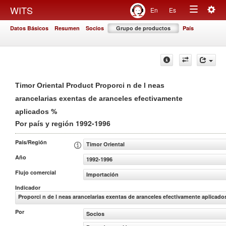
Togg
WITS
En
Es
Toggle
navig
Datos Básicos
Resumen
Socios
Grupo de productos
País
navigation
Timor Oriental Product Proporci n de l neas
arancelarias exentas de aranceles efectivamente
%
aplicados
1992-1996
Por país y región
País/Región
Timor Oriental
Año
1992-1996
Flujo comercial
Importación
Indicador
Proporci n de l neas arancelarias exentas de aranceles efectivamente aplicado
Por
Socios