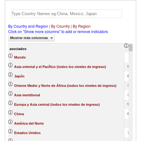
By Country and Region
|
By Country
|
By Region
Click on "Show more columns" to add or remove indicators
Mostrar más columnas
import
asociados
100
Mundo
97.55
Asia oriental y el Pacífico (todos los niveles de ingreso)
82.31
Japón
35.09
Oriente Medio y Norte de África (todos los niveles de ingreso)
35.09
Asia meridional
90.12
Europa y Asia central (todos los niveles de ingreso)
84.78
China
76.9
América del Norte
75.81
Estados Unidos