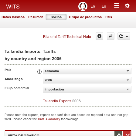
Togg
WITS
En
Es
Toggle
navig
Datos Básicos
Resumen
Socios
Grupo de productos
País
navigation
Bilateral Tariff Technical Note
Tailandia Imports, Tariffs
2006
by country and region
País
Tailandia
Año/Rango
2006
Flujo comercial
Importación
Tailandia Exports
2006
Please note the exports, imports and tariff data are based on reported data and not gap
filled. Please check the
Data Availability
for coverage.
VISTA DE GRÁFICO