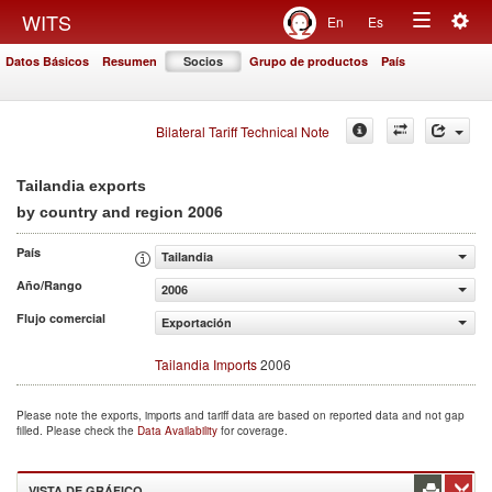
Togg
WITS
En
Es
Toggle
navig
Datos Básicos
Resumen
Socios
Grupo de productos
País
navigation
Bilateral Tariff Technical Note
Tailandia exports
2006
by country and region
País
Tailandia
Año/Rango
2006
Flujo comercial
Exportación
Tailandia Imports
2006
Please note the exports, imports and tariff data are based on reported data and not gap
filled. Please check the
Data Availability
for coverage.
VISTA DE GRÁFICO