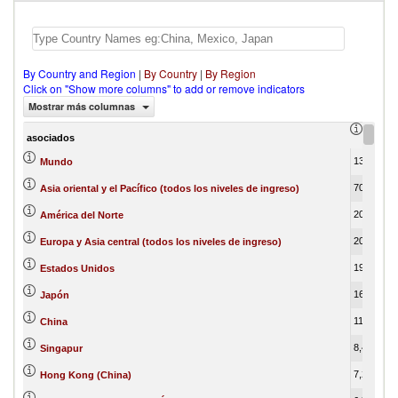
By Country and Region
|
By Country
|
By Region
Click on "Show more columns" to add or remove indicators
Mostrar más columnas
export
asociados
130,580,046.12
1
Mundo
70,754,885.74
Asia oriental y el Pacífico (todos los niveles de ingreso)
20,895,738.94
América del Norte
20,585,946.33
Europa y Asia central (todos los niveles de ingreso)
19,646,952.24
Estados Unidos
16,542,485.10
Japón
11,774,180.47
China
8,425,873.98
Singapur
7,214,641.77
Hong Kong (China)