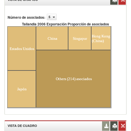
Número de asociados
:
5
Tailandia 2006 Exportación Proporción de asociados
Tailandia 2006 Exportación Proporción de
asociados
Hong Kong
China
Singapur
(China)
Estados Unidos
Others (214) asociados
Japón
VISTA DE CUADRO