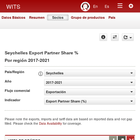
Togg
WITS
En
Es
Toggle
navig
Datos Básicos
Resumen
Socios
Grupo de productos
País
navigation
%
Seychelles Export Partner Share
2017-2021
Por región
País/Región
Seychelles
Año
2017-2021
Flujo comercial
Exportación
Indicador
Export Partner Share (%)
Please note the exports, imports and tariff data are based on reported data and not gap
filled. Please check the
Data Availability
for coverage.