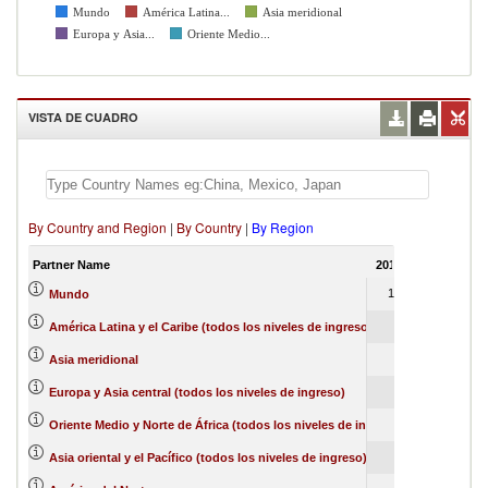
Mundo
América Latina...
Asia meridional
Europa y Asia...
Oriente Medio...
VISTA DE CUADRO
By Country and Region
|
By Country
|
By Region
Partner Name
2017
2018
201
100
100
10
Mundo
65
2
América Latina y el Caribe (todos los niveles de ingreso)
22
0
Asia meridional
9
9
1
Europa y Asia central (todos los niveles de ingreso)
6
25
3
Oriente Medio y Norte de África (todos los niveles de ingreso)
0
14
Asia oriental y el Pacífico (todos los niveles de ingreso)