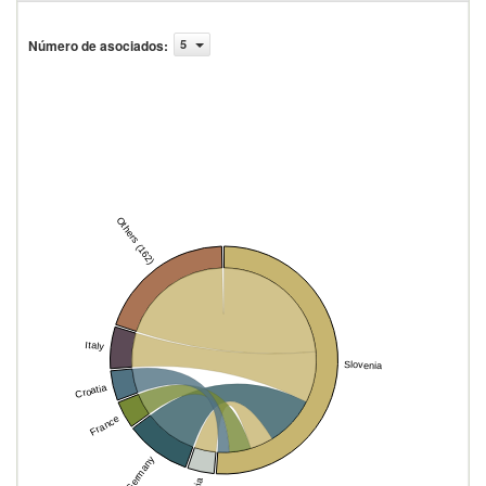
Número de asociados
:
5
Others (162)
Italy
Slovenia
Croatia
France
Germany