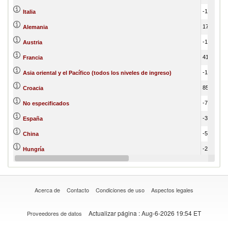
-1,148,905.28
Italia
179,150.29
Alemania
-109,996.97
Austria
41,650.02
Francia
-1,109,301.36
Asia oriental y el Pacífico (todos los niveles de ingreso)
850,719.67
Croacia
-725,163.08
No especificados
-339,817.34
España
-543,323.87
China
-234,055.60
Hungría
-48,753.89
América del Norte
Acerca de
Contacto
Condiciones de uso
Aspectos legales
Actualizar página
: Aug-6-2026 19:54 ET
Proveedores de datos