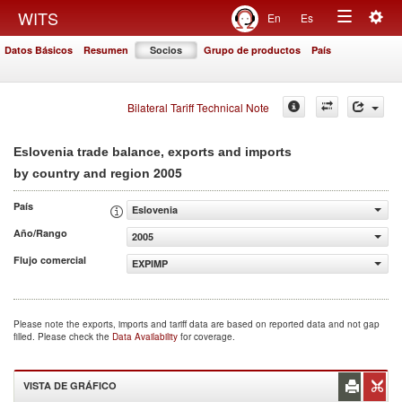
Togg
WITS
En
Es
Toggle
navig
Datos Básicos
Resumen
Socios
Grupo de productos
País
navigation
Bilateral Tariff Technical Note
Eslovenia trade balance, exports and imports
2005
by country and region
País
Eslovenia
Año/Rango
2005
Flujo comercial
EXPIMP
Please note the exports, imports and tariff data are based on reported data and not gap
filled. Please check the
Data Availability
for coverage.
VISTA DE GRÁFICO