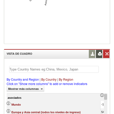
Austria
VISTA DE CUADRO
By Country and Region
|
By Country
|
By Region
Click on "Show more columns" to add or remove indicators
Mostrar más columnas
Trade 
asociados
-1,730,276.19
Mundo
546,647.23
Europa y Asia central (todos los niveles de ingreso)